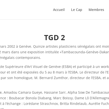
Accueil
Le Cap
Membres
TGD 2
 mars 2002 à Genève. Quinze artistes plasticiens sénégalais ont m
22 mars dans une exposition intitulée «Tambacounda-Genève-Dakar»
sénégalais contemporains.
Ecole Supérieure d’Art Visuel de Genève (ESBA) et participé à un wo
 jour et ont été exposées du 5 au 8 mars à l’ESBA. Le directeur de l
té par son homologue, M. Bernard Zumthor, directeur de l’ESBA, et a
hane, Amadou Camara Gueye, Hassane Sarr, Alpha Sow De Tambacou
ance : Boubacar Bonola Diabang, Marc Boissy, Dame Lô D’Allemagne
 à l’échange : Lorédane Straschnov, Britta Rindelaub, Aurélie Fuc