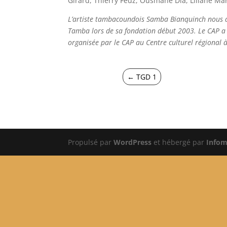
Girard, Thierry Feuz, Ousmane Dia, Liliane Mar
L’artiste tambacoundois Samba Bianquinch nous a 
Tamba lors de sa fondation début 2003. Le CAP a 
organisée par le CAP au Centre culturel régional 
←
TGD 1
Propulsé par
WordPress
et hébergé par
Infom