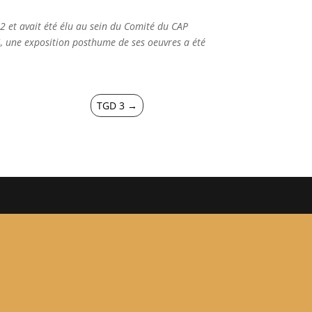
 et avait été élu au sein du Comité du CAP
, une exposition posthume de ses oeuvres a été
TGD 3
→