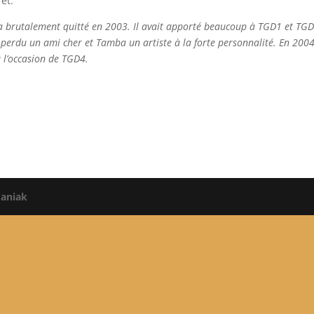
et.
brutalement quitté en 2003. Il avait apporté beaucoup à TGD1 et TGD2
perdu un ami cher et Tamba un artiste à la forte personnalité. En 2004
à l’occasion de TGD4.
aniak